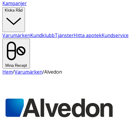
Kampanjer
Kloka Råd
Varumärken
Kundklubb
Tjänster
Hitta apotek
Kundservice
Mina Recept
Hem
/
Varumärken
/
Alvedon