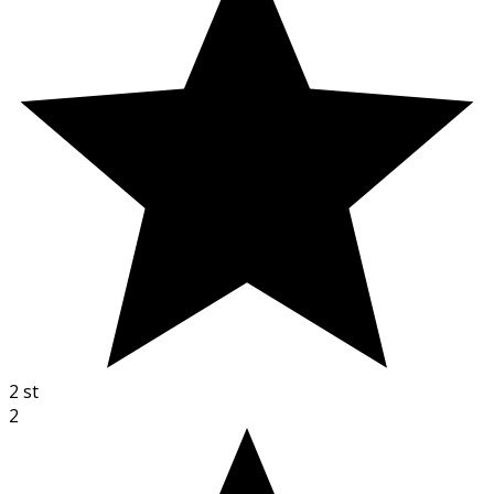
2
st
2