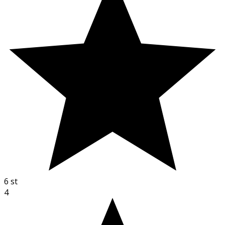
6
st
4