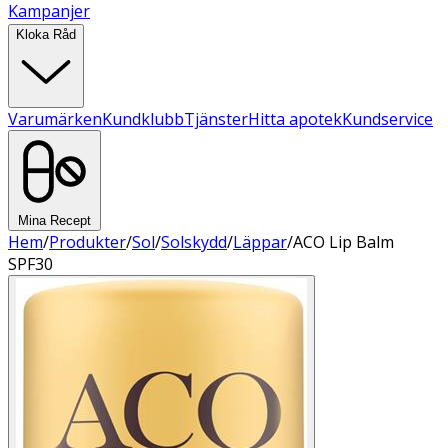
Kampanjer
Kloka Råd
Varumärken
Kundklubb
Tjänster
Hitta apotek
Kundservice
Mina Recept
Hem
/
Produkter
/
Sol
/
Solskydd
/
Läppar
/
ACO Lip Balm
SPF30