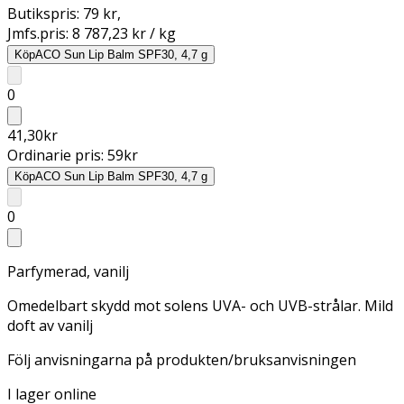
Butikspris:
79 kr
,
Jmfs.pris:
8 787,23 kr / kg
Köp
ACO Sun Lip Balm SPF30, 4,7 g
0
41,30
kr
Ordinarie pris:
59
kr
Köp
ACO Sun Lip Balm SPF30, 4,7 g
0
Parfymerad, vanilj
Omedelbart skydd mot solens UVA- och UVB-strålar. Mild
doft av vanilj
Följ anvisningarna på produkten/bruksanvisningen
I lager online