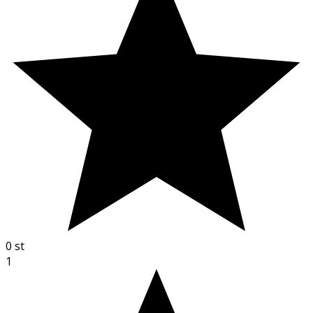
0
st
1