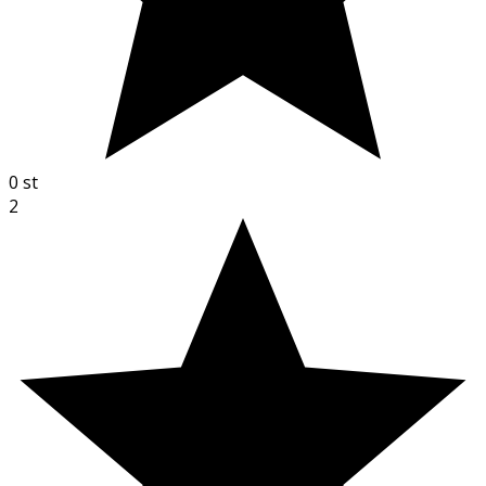
0
st
2