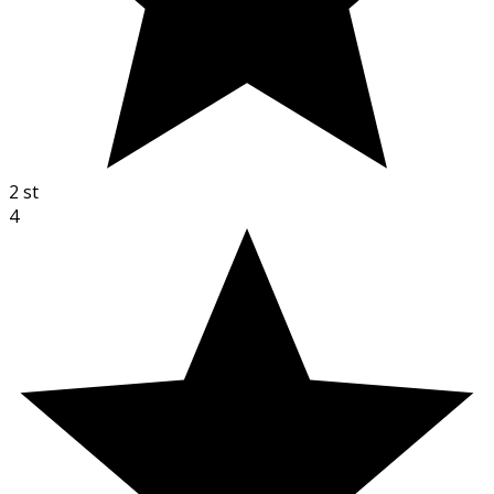
2
st
4