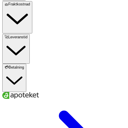
🧺Fraktkostnad
🚀Leveranstid
💳Betalning