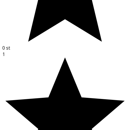
0
st
1