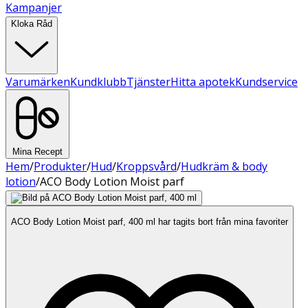
Kampanjer
Kloka Råd
Varumärken
Kundklubb
Tjänster
Hitta apotek
Kundservice
Mina Recept
Hem
/
Produkter
/
Hud
/
Kroppsvård
/
Hudkräm & body
lotion
/
ACO Body Lotion Moist parf
ACO Body Lotion Moist parf, 400 ml har tagits bort från mina favoriter