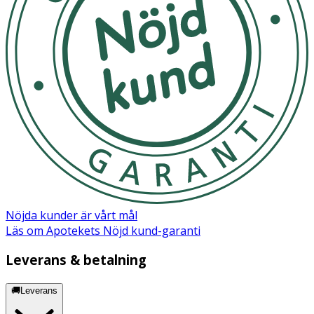
Innehåll
Water, Glycerin, Propanediol, Cucumis Sativus
(Cucumber) Fruit Extract, Portulaca Oleracea Extract,
Hydroxyethylcellulose, Allantoin, Disodium EDTA,
Tocopheryl Acetate, Sodium Citrate, PEG-60
Hydrogenated Castor Oil, PEG-40 Hydrogenated Castor
Oil, Chlorphenesin, 1,2-Hexanediol, Caprylyl Glycol,
Illicium Verum (Anise) Fruit Extract, Phenoxyethanol,
Ethylhexylglycerin, Butylene Glycol, Parfum.
Nöjda kunder är vårt mål
Läs om Apotekets Nöjd kund-garanti
Leverans & betalning
🚚Leverans