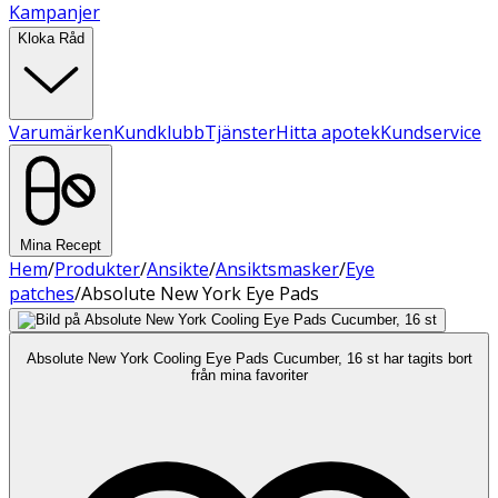
Kampanjer
Kloka Råd
Varumärken
Kundklubb
Tjänster
Hitta apotek
Kundservice
Mina Recept
Hem
/
Produkter
/
Ansikte
/
Ansiktsmasker
/
Eye
patches
/
Absolute New York Eye Pads
Absolute New York Cooling Eye Pads Cucumber, 16 st har tagits bort
från mina favoriter