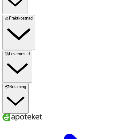
🧺Fraktkostnad
🚀Leveranstid
💳Betalning