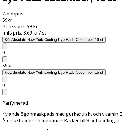
Webbpris
59
kr
Butikspris:
59 kr
,
Jmfs.pris:
3,69 kr / st
Köp
Absolute New York Cooling Eye Pads Cucumber, 16 st
0
59
kr
Köp
Absolute New York Cooling Eye Pads Cucumber, 16 st
0
Parfymerad
Kylande ögonmaskpads med gurkextrakt och vitamin E.
Återfuktande och lugnande. Räcker till 8 behandlingar.