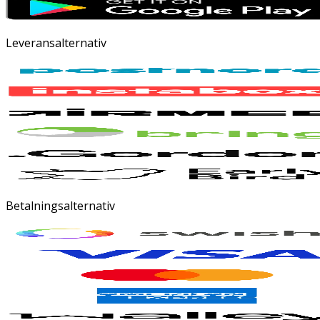
Leveransalternativ
Betalningsalternativ