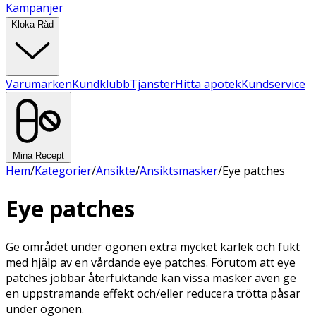
Kampanjer
Kloka Råd
Varumärken
Kundklubb
Tjänster
Hitta apotek
Kundservice
Mina Recept
Hem
/
Kategorier
/
Ansikte
/
Ansiktsmasker
/
Eye patches
Eye patches
Ge området under ögonen extra mycket kärlek och fukt
med hjälp av en vårdande eye patches. Förutom att eye
patches jobbar återfuktande kan vissa masker även ge
en uppstramande effekt och/eller reducera trötta påsar
under ögonen.