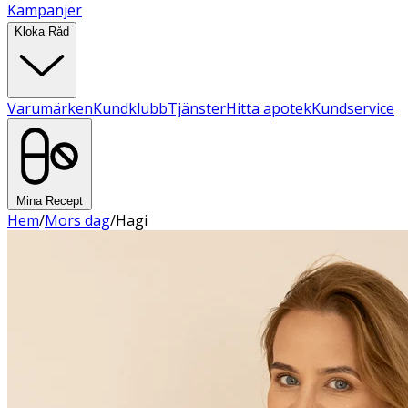
Kampanjer
Kloka Råd
Varumärken
Kundklubb
Tjänster
Hitta apotek
Kundservice
Mina Recept
Hem
/
Mors dag
/
Hagi