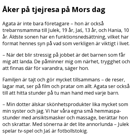
Åker på tjejresa på Mors dag
Agata är inte bara företagare – hon är också
trebarnsmamma till Julek, 19 år, Jaś, 13 år, och Hania, 10
år. Äldste sonen har en funktionsnedsättning, vilket har
format hennes syn på vad som verkligen är viktigt i livet.
– När det blir stressig på jobbet är det barnen som får
mig att landa. De påminner mig om närhet, trygghet och
att finnas där för varandra, säger hon.
Familjen är tajt och gör mycket tillsammans – de reser,
lagar mat, ser på film och pratar om allt. Agata ser också
till att hitta stunder på tu man hand med varje barn.
– Min dotter älskar skönhetsprodukter lika mycket som
min syster och jag. Vi har våra egna små hemmaspa-
stunder med ansiktsmasker och massage, berättar hon
och skrattar. Med sönerna är det lite annorlunda – Julek
spelar tv-spel och Jaś är fotbollstokig.