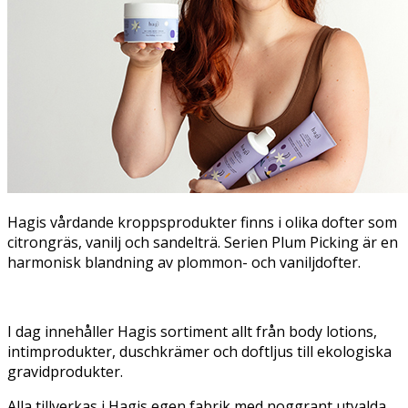
Hagis vårdande kroppsprodukter finns i olika dofter som
citrongräs, vanilj och sandelträ. Serien Plum Picking är en
harmonisk blandning av plommon- och vaniljdofter.
I dag innehåller Hagis sortiment allt från body lotions,
intimprodukter, duschkrämer och doftljus till ekologiska
gravidprodukter.
Alla tillverkas i Hagis egen fabrik med noggrant utvalda,