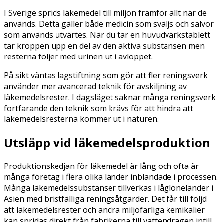
I Sverige sprids läkemedel till miljön framför allt när de
används. Detta gäller både medicin som sväljs och salvor
som används utvärtes. När du tar en huvudvärkstablett
tar kroppen upp en del av den aktiva substansen men
resterna följer med urinen ut i avloppet.
På sikt väntas lagstiftning som gör att fler reningsverk
använder mer avancerad teknik för avskiljning av
läkemedelsrester. I dagsläget saknar många reningsverk
fortfarande den teknik som krävs för att hindra att
läkemedelsresterna kommer ut i naturen.
Utsläpp vid läkemedelsproduktion
Produktionskedjan för läkemedel är lång och ofta är
många företag i flera olika länder inblandade i processen.
Många läkemedelssubstanser tillverkas i låglöneländer i
Asien med bristfälliga reningsåtgärder. Det får till följd
att läkemedelsrester och andra miljöfarliga kemikalier
kan spridas direkt från fabrikerna till vattendragen intill.