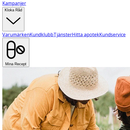
Kampanjer
Kloka Råd
Varumärken
Kundklubb
Tjänster
Hitta apotek
Kundservice
Mina Recept