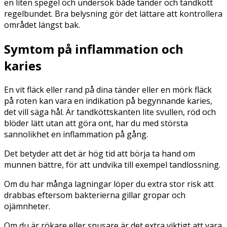
en liten spegel och undersök både tänder och tandkött
regelbundet. Bra belysning gör det lättare att kontrollera
området längst bak.
Symtom på inflammation och
karies
En vit fläck eller rand på dina tänder eller en mörk fläck
på roten kan vara en indikation på begynnande karies,
det vill säga hål. Är tandköttskanten lite svullen, röd och
blöder lätt utan att göra ont, har du med största
sannolikhet en inflammation på gång.
Det betyder att det är hög tid att börja ta hand om
munnen bättre, för att undvika till exempel tandlossning.
Om du har många lagningar löper du extra stor risk att
drabbas eftersom bakterierna gillar gropar och
ojämnheter.
Om du är rökare eller snusare är det extra viktigt att vara