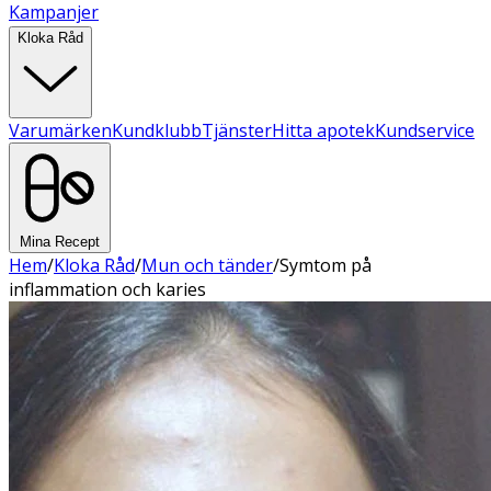
Kampanjer
Kloka Råd
Varumärken
Kundklubb
Tjänster
Hitta apotek
Kundservice
Mina Recept
Hem
/
Kloka Råd
/
Mun och tänder
/
Symtom på
inflammation och karies