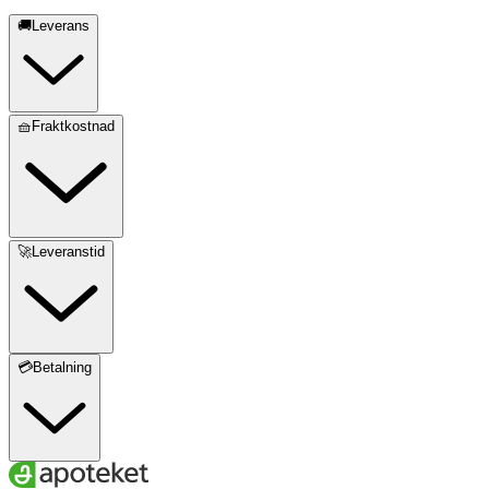
🚚Leverans
🧺Fraktkostnad
🚀Leveranstid
💳Betalning