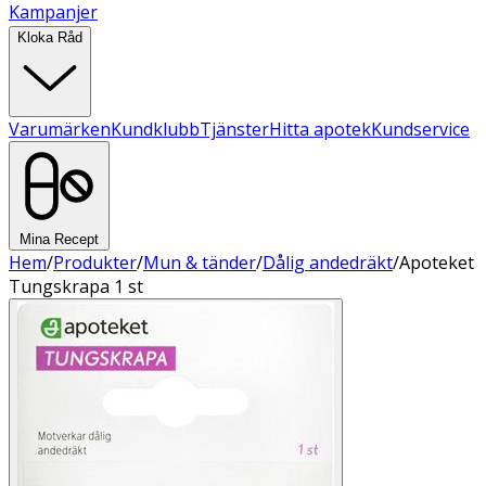
Kampanjer
Kloka Råd
Varumärken
Kundklubb
Tjänster
Hitta apotek
Kundservice
Mina Recept
Hem
/
Produkter
/
Mun & tänder
/
Dålig andedräkt
/
Apoteket
Tungskrapa 1 st