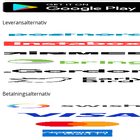
Leveransalternativ
Betalningsalternativ