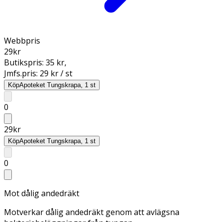
Webbpris
29
kr
Butikspris:
35 kr
,
Jmfs.pris:
29 kr / st
Köp
Apoteket Tungskrapa, 1 st
0
29
kr
Köp
Apoteket Tungskrapa, 1 st
0
Mot dålig andedräkt
Motverkar dålig andedräkt genom att avlägsna