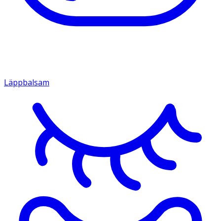
Läppbalsam