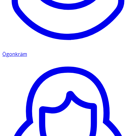
Ögonkräm