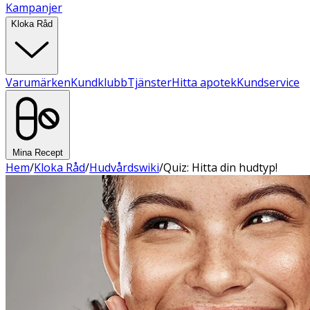
Kampanjer
Kloka Råd
Varumärken
Kundklubb
Tjänster
Hitta apotek
Kundservice
Mina Recept
Hem
/
Kloka Råd
/
Hudvårdswiki
/
Quiz: Hitta din hudtyp!