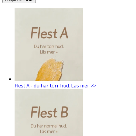
Flest A - du har torr hud. Läs mer >>