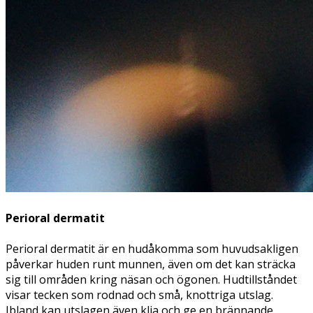
Perioral dermatit
Perioral dermatit är en hudåkomma som huvudsakligen
påverkar huden runt munnen, även om det kan sträcka
sig till områden kring näsan och ögonen. Hudtillståndet
visar tecken som rodnad och små, knottriga utslag.
Ibland kan utslagen även klia och ge en brännande