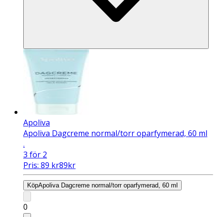
Apoliva
Apoliva Dagcreme normal/torr oparfymerad, 60 ml
.
3 för 2
Pris:
89
kr
89
kr
Köp
Apoliva Dagcreme normal/torr oparfymerad, 60 ml
0