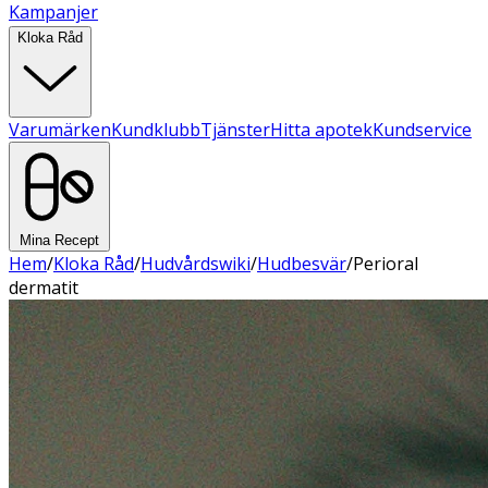
Kampanjer
Kloka Råd
Varumärken
Kundklubb
Tjänster
Hitta apotek
Kundservice
Mina Recept
Hem
/
Kloka Råd
/
Hudvårdswiki
/
Hudbesvär
/
Perioral
dermatit