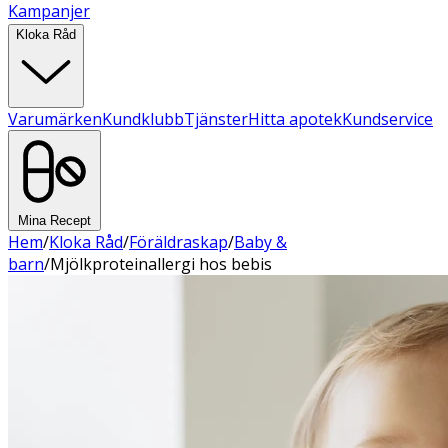
Kampanjer
Kloka Råd
Varumärken
Kundklubb
Tjänster
Hitta apotek
Kundservice
Mina Recept
Hem
/
Kloka Råd
/
Föräldraskap
/
Baby &
barn
/
Mjölkproteinallergi hos bebis