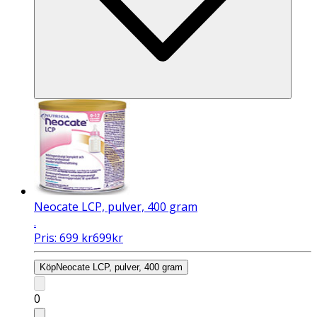
Neocate LCP, pulver, 400 gram
.
Pris:
699
kr
699
kr
Köp
Neocate LCP, pulver, 400 gram
0