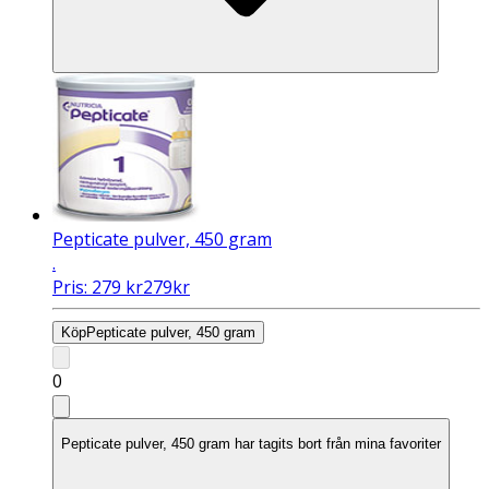
Pepticate pulver, 450 gram
.
Pris:
279
kr
279
kr
Köp
Pepticate pulver, 450 gram
0
Pepticate pulver, 450 gram har tagits bort från mina favoriter