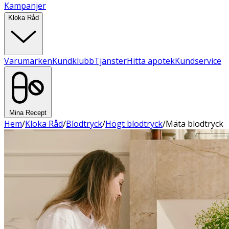
Kampanjer
Kloka Råd
Varumärken
Kundklubb
Tjänster
Hitta apotek
Kundservice
Mina Recept
Hem
/
Kloka Råd
/
Blodtryck
/
Högt blodtryck
/
Mäta blodtryck