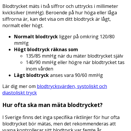
Blodtrycket mäts i två siffror och uttrycks i millimeter
kvicksilver (mmHg). Beroende på hur höga eller låga
siffrorna är, kan det visa om ditt blodtryck är lågt,
normalt eller högt.
Normalt blodtryck
ligger på omkring 120/80
mmHg
Högt blodtryck räknas som
135/85 mmHg när du mäter blodtrycket själv
140/90 mmHg eller högre när blodtrycket tas
inom vården
Lågt blodtryck
anses vara 90/60 mmHg
Lär dig mer om
blodtrycksvärden, systoliskt och
diastoliskt tryck
Hur ofta ska man mäta blodtrycket?
I Sverige finns det inga specifika riktlinjer för hur ofta
blodtrycket bör mätas, men det rekommenderas att
vuxna kontrollerar sitt blodtryck var femte år.