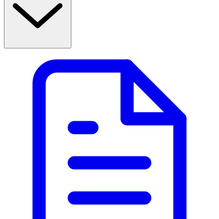
information.  
Användning 
- Från 18 år. 
- Munhålepåsen placeras under överläppen och får verka 
där i 30 minuter. Flytta påsen med tungan då och då.  
- Ta en portionspåse varannan timme. I de flesta fall 
räcker det med 8–12 portionspåsar om dagen. Du får 
högst ta 24 portionspåsar per dygn.  
- Behandlingen brukar ta ungefär 3 månader, även om 
det är individuellt. Därefter minskar du antal 
portionspåsar per dag.  
- Avsluta behandlingen när du minskat till 1–2 
portionspåsar per dag. 
- Om du fortfarande inte får de resultat du vill ha efter 6 
månader rekommenderas du att kontakta din läkare.  
- Tänk på att munhålepåsen innehåller aspartam.  
Innehåll 
Varje portionspåse innehåller 4 mg nikotin. Övriga 