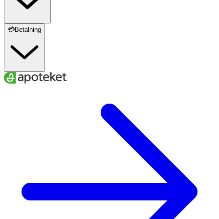
💳Betalning