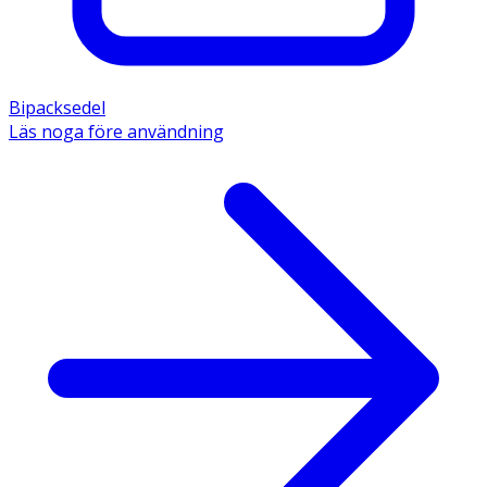
innehållsämnen är: mikrokristallin cellulosa, 
mintsmakämne, askorbylpalmitat (E 304), 
trinatriumfosfat, acesulfamkalium (E 950), aspartam (E 
951). 
Bipacksedel
Läs noga före användning