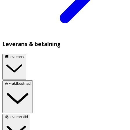
Leverans & betalning
🚚Leverans
🧺Fraktkostnad
🚀Leveranstid