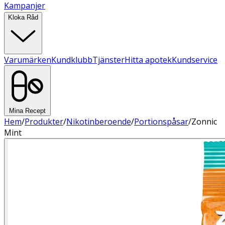
Kampanjer
Kloka Råd
Varumärken
Kundklubb
Tjänster
Hitta apotek
Kundservice
Mina Recept
Hem
/
Produkter
/
Nikotinberoende
/
Portionspåsar
/
Zonnic
Mint