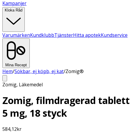
Kampanjer
Kloka Råd
Varumärken
Kundklubb
Tjänster
Hitta apotek
Kundservice
Mina Recept
Hem
/
Sökbar, ej köpb, ej kat
/
Zomig®
Zomig
,
Läkemedel
Zomig, filmdragerad tablett
5 mg, 18 styck
584,12
kr