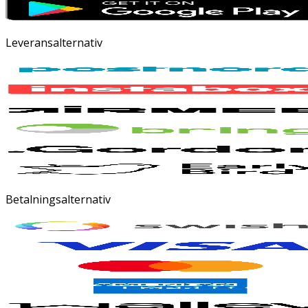
Leveransalternativ
Betalningsalternativ