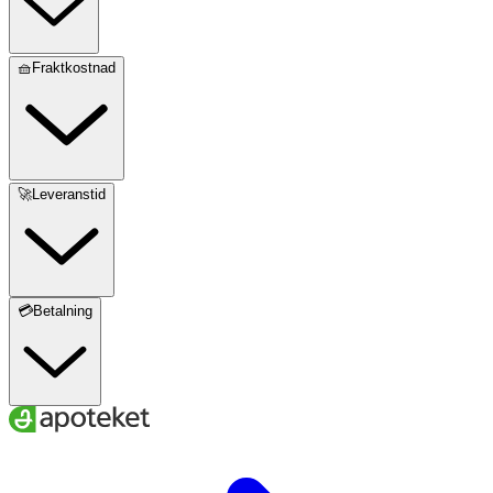
🧺Fraktkostnad
🚀Leveranstid
💳Betalning