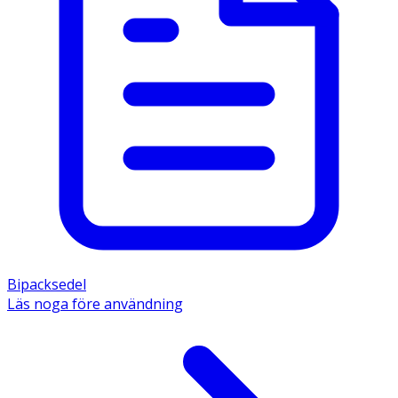
Bipacksedel
Läs noga före användning