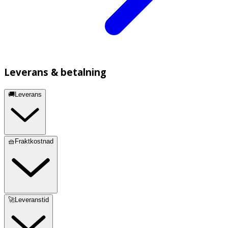
Leverans & betalning
🚚Leverans
🧺Fraktkostnad
🚀Leveranstid