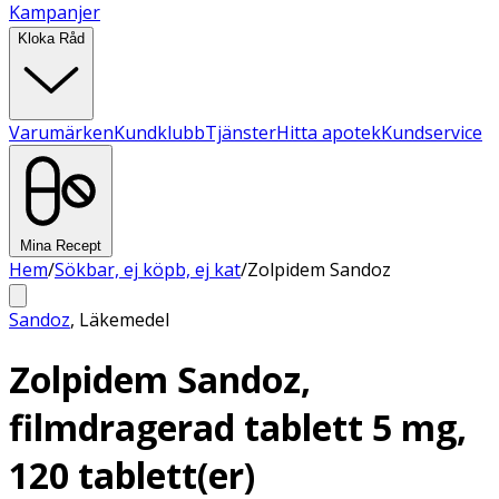
Kampanjer
Kloka Råd
Varumärken
Kundklubb
Tjänster
Hitta apotek
Kundservice
Mina Recept
Hem
/
Sökbar, ej köpb, ej kat
/
Zolpidem Sandoz
Sandoz
,
Läkemedel
Zolpidem Sandoz,
filmdragerad tablett 5 mg,
120 tablett(er)