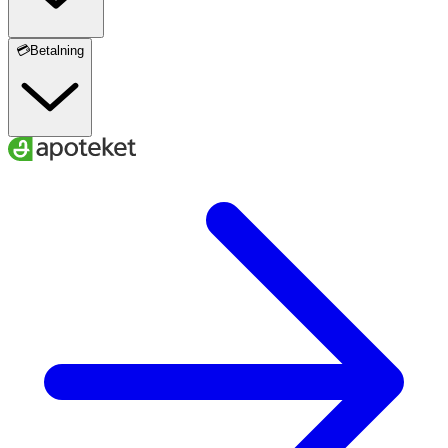
💳Betalning