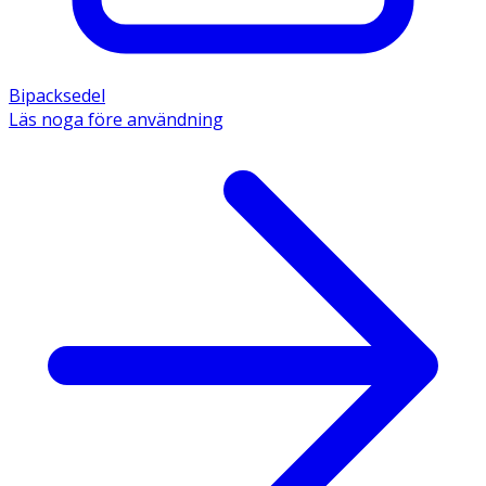
Bipacksedel
Läs noga före användning