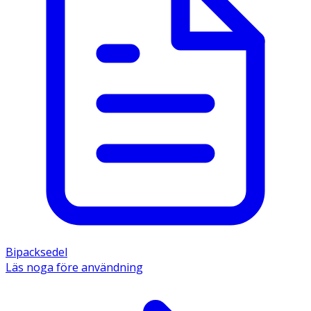
Bipacksedel
Läs noga före användning