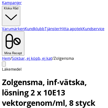
Kampanjer
Kloka Råd
Varumärken
Kundklubb
Tjänster
Hitta apotek
Kundservice
Mina Recept
Hem
/
Sökbar, ej köpb, ej kat
/
Zolgensma
Läkemedel
Zolgensma, inf-vätska,
lösning 2 x 10E13
vektorgenom/ml, 8 styck