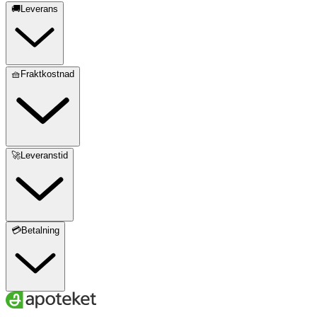
🚚Leverans
🧺Fraktkostnad
🚀Leveranstid
💳Betalning