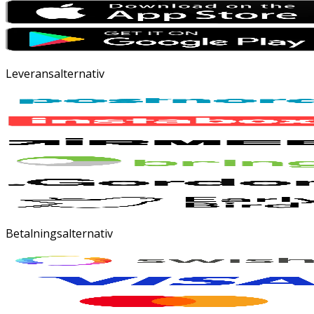
Leveransalternativ
Betalningsalternativ