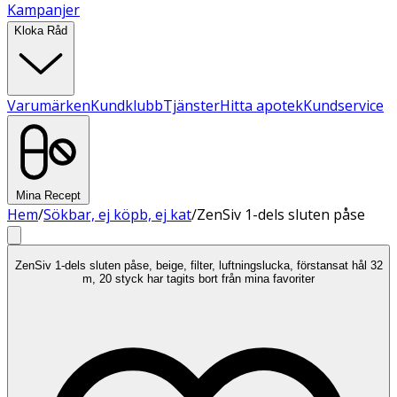
Kampanjer
Kloka Råd
Varumärken
Kundklubb
Tjänster
Hitta apotek
Kundservice
Mina Recept
Hem
/
Sökbar, ej köpb, ej kat
/
ZenSiv 1-dels sluten påse
ZenSiv 1-dels sluten påse, beige, filter, luftningslucka, förstansat hål 32
m, 20 styck har tagits bort från mina favoriter