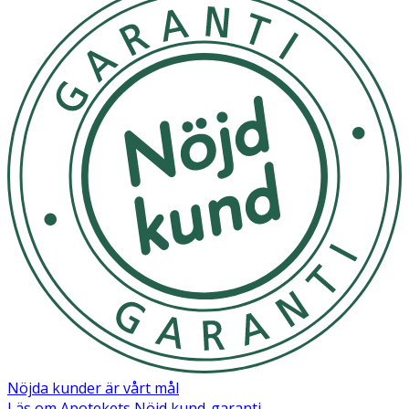
Nöjda kunder är vårt mål
Läs om Apotekets Nöjd kund-garanti