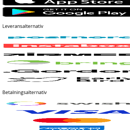
Leveransalternativ
Betalningsalternativ