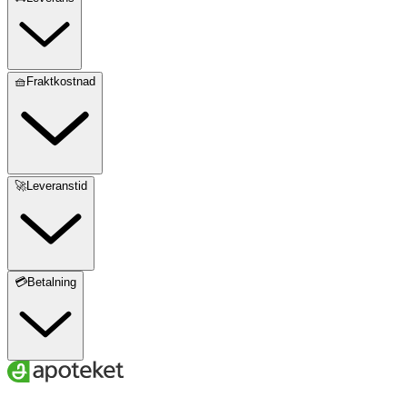
🧺Fraktkostnad
🚀Leveranstid
💳Betalning