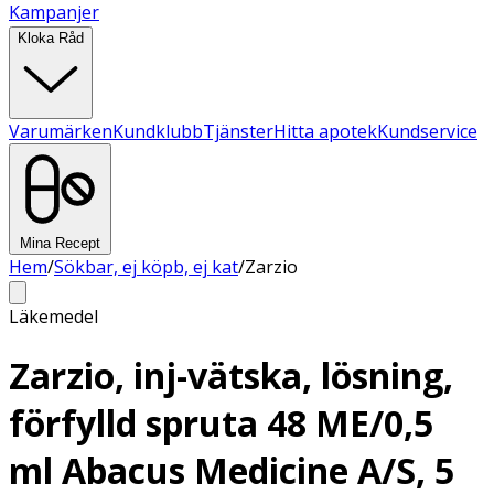
Kampanjer
Kloka Råd
Varumärken
Kundklubb
Tjänster
Hitta apotek
Kundservice
Mina Recept
Hem
/
Sökbar, ej köpb, ej kat
/
Zarzio
Läkemedel
Zarzio, inj-vätska, lösning,
förfylld spruta 48 ME/0,5
ml Abacus Medicine A/S, 5