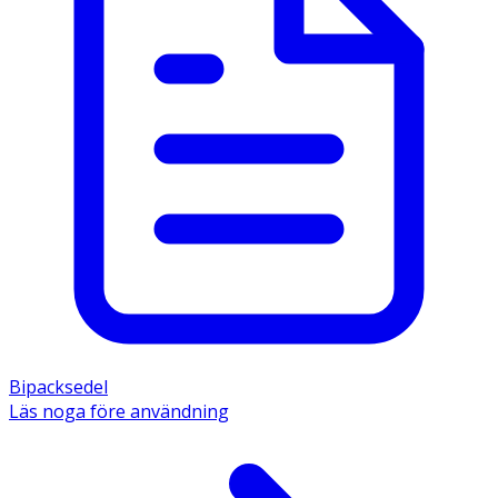
Bipacksedel
Läs noga före användning