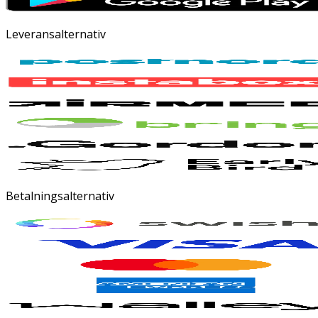
Leveransalternativ
Betalningsalternativ