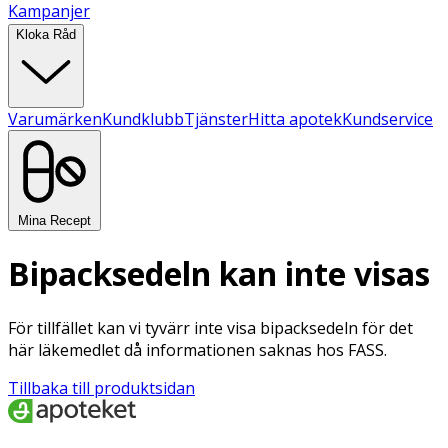
Kampanjer
Kloka Råd
Varumärken
Kundklubb
Tjänster
Hitta apotek
Kundservice
Mina Recept
Bipacksedeln kan inte visas
För tillfället kan vi tyvärr inte visa bipacksedeln för det
här läkemedlet då informationen saknas hos FASS.
Tillbaka till produktsidan