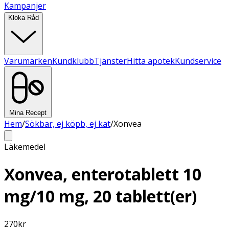
Kampanjer
Kloka Råd
Varumärken
Kundklubb
Tjänster
Hitta apotek
Kundservice
Mina Recept
Hem
/
Sökbar, ej köpb, ej kat
/
Xonvea
Läkemedel
Xonvea, enterotablett 10
mg/10 mg, 20 tablett(er)
270
kr