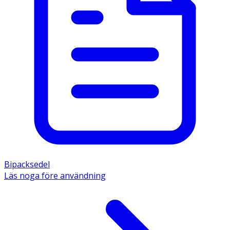
Bipacksedel
Läs noga före användning