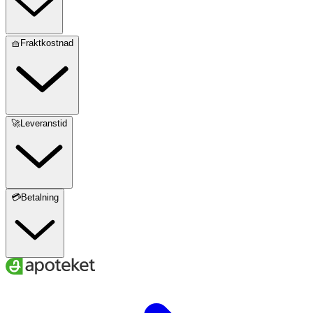
🧺Fraktkostnad
🚀Leveranstid
💳Betalning