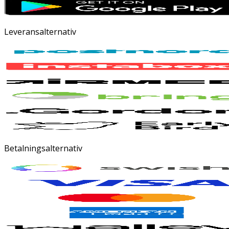
Leveransalternativ
Betalningsalternativ