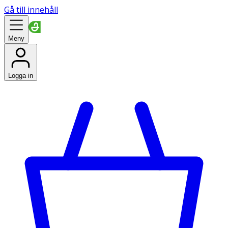
Gå till innehåll
Meny
Logga in