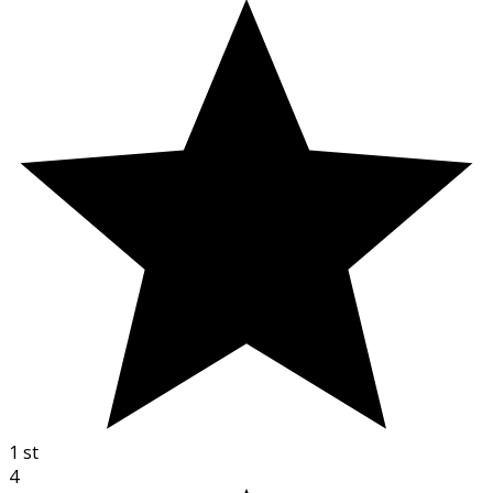
1
st
4