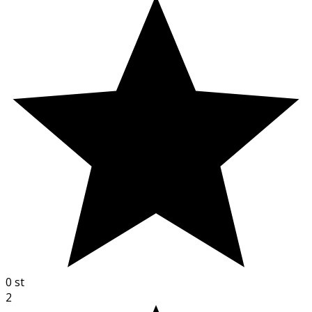
0
st
2