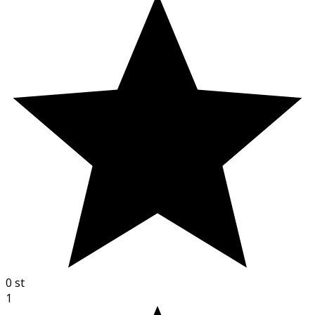
0
st
1