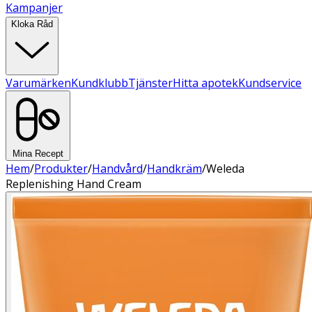
Kampanjer
Kloka Råd
Varumärken
Kundklubb
Tjänster
Hitta apotek
Kundservice
Mina Recept
Hem
/
Produkter
/
Handvård
/
Handkräm
/
Weleda
Replenishing Hand Cream