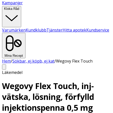
Kampanjer
Kloka Råd
Varumärken
Kundklubb
Tjänster
Hitta apotek
Kundservice
Mina Recept
Hem
/
Sökbar, ej köpb, ej kat
/
Wegovy Flex Touch
Läkemedel
Wegovy Flex Touch, inj-
vätska, lösning, förfylld
injektionspenna 0,5 mg