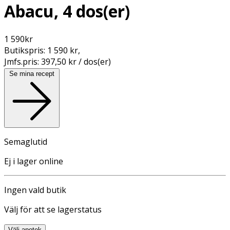
Abacu, 4 dos(er)
1 590
kr
Butikspris:
1 590 kr
,
Jmfs.pris:
397,50 kr / dos(er)
Se mina recept
Semaglutid
Ej i lager online
Ingen vald butik
Välj för att se lagerstatus
Välj apotek