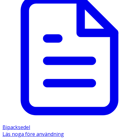
Bipacksedel
Läs noga före användning