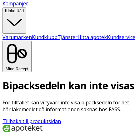
Kampanjer
Kloka Råd
Varumärken
Kundklubb
Tjänster
Hitta apotek
Kundservice
Mina Recept
Bipacksedeln kan inte visas
För tillfället kan vi tyvärr inte visa bipacksedeln för det
här läkemedlet då informationen saknas hos FASS.
Tillbaka till produktsidan