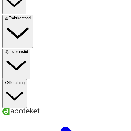
🧺Fraktkostnad
🚀Leveranstid
💳Betalning