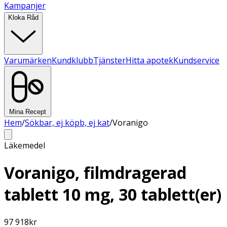
Kampanjer
Kloka Råd
Varumärken
Kundklubb
Tjänster
Hitta apotek
Kundservice
Mina Recept
Hem
/
Sökbar, ej köpb, ej kat
/
Voranigo
Läkemedel
Voranigo, filmdragerad
tablett 10 mg, 30 tablett(er)
97 918
kr