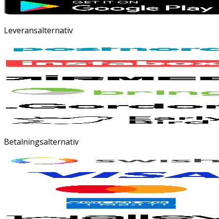
Leveransalternativ
Betalningsalternativ