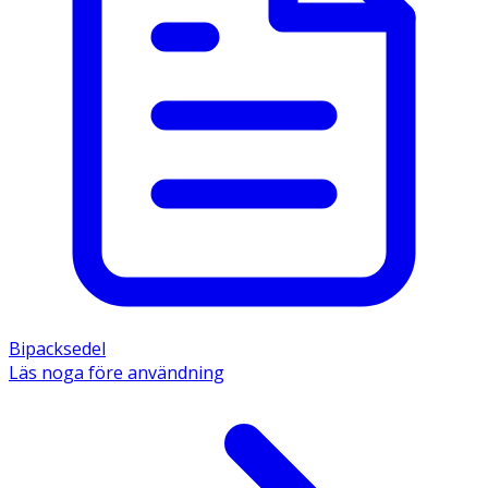
Bipacksedel
Läs noga före användning