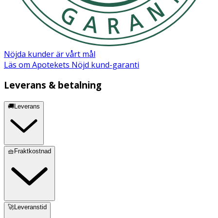
TITANIUM DIOXIDE (CI 77891), HEXANAL, APIUM
GRAVEOLENS (CELERY) SEED EXTRACT, GLYCOLIC ACID,
PHOSPHORIC ACID, ISOPROPYL ALCOHOL,
TOCOPHEROL, AQUA (WATER, EAU).
Nöjda kunder är vårt mål
Läs om Apotekets Nöjd kund-garanti
Leverans & betalning
🚚Leverans
🧺Fraktkostnad
🚀Leveranstid