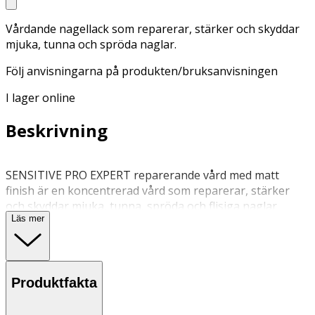
Vårdande nagellack som reparerar, stärker och skyddar
mjuka, tunna och spröda naglar.
Följ anvisningarna på produkten/bruksanvisningen
I lager online
Beskrivning
SENSITIVE PRO EXPERT reparerande vård med matt
finish är en koncentrerad vård som reparerar, stärker
och skyddar mjuka, tunna, spröda och flisiga naglar.
Läs mer
Naglarna blir starkare, mer motståndskraftiga och
synligt vackrare efter bara två veckor. HÄRDARE / ANTI-
RITRITTER / SKYDDSMEDEL / REPARERANDE /
STÄRKANDE Matt finish. 79 % biobaserade ingredienser.
Produktfakta
Obs: En biobaserad produkt är inte ekologisk. Termen
avser råvaror som bearbetats för att tillverka
lösningsmedel: vegetabiliska och icke-petrokemiska.