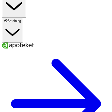
💳Betalning