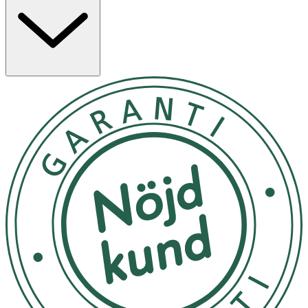
Applicera 2 lager varannan dag och var noga med att ta
bort nagellacket mellan varje applicering med Vitry Extra
Gentle Nail Polish Remover. Kan användas ensamt eller
som baslack före nagellack. Kan användas året runt.
Endast för externt bruk.
Brandfarligt - Förvaras oåtkomligt för barn.
OK för gravida och ammande:
Nej
Ingredienser:
INGREDIENTS : BUTYL ACETATE, ETHYL ACETATE,
NITROCELLULOSE, ACETYL TRIBUTYL CITRATE, ADIPIC
ACID/NEOPENTYL GLYCOL/TRIMELLITIC ANHYDRIDE
COPOLYMER, ALCOHOL, SILICA, CAPRYLIC/CAPRIC
TRIGLYCERIDE, ACRYLATES COPOLYMER,
STEARALKONIUM BENTONITE, DIMETHYL OXOBENZO
DIOXASILANE, ETOCRYLENE, DIACETONE ALCOHOL,