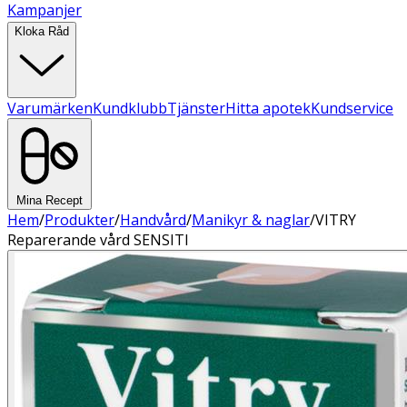
Kampanjer
Kloka Råd
Varumärken
Kundklubb
Tjänster
Hitta apotek
Kundservice
Mina Recept
Hem
/
Produkter
/
Handvård
/
Manikyr & naglar
/
VITRY
Reparerande vård SENSITI