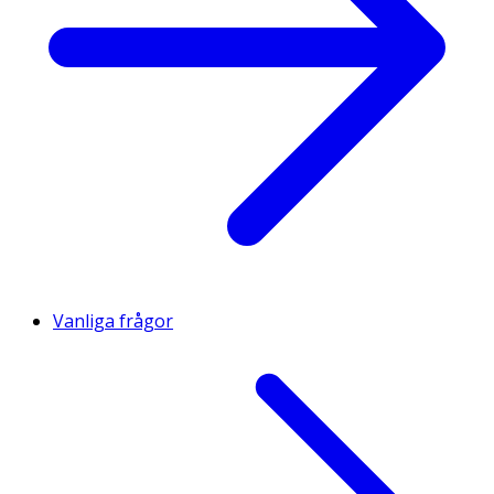
Aroma/Aromämnen (Jordbær/Jordgubbar),
Overfladebehandlingsmiddel/Ytbehandlingsmedel
Vegetabilsk Olie (Kokos Og Raps), Niacin (Nikotinamid),
Vit. E (Dl-Alpha-Tocopherylacetat), Zink (Zinkglukonat),
Vit. B6 (Pyridoxinhydrochlorid),
Overfladebehandlingsmiddel/Ytbehandlingsmedel
(Carnauba Voks), Vit. A (Retinylacetat), Biotin (D-Biotin),
Jod (Kaliumjodid), Vit. D (Cholecalciferol), Vit. B12
(Cyanocobalamin).
Vanliga frågor