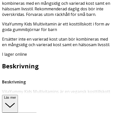
kombineras med en mångsidig och varierad kost samt en
hälsosam livsstil. Rekommenderad daglig dos bör inte
överskridas. Förvaras utom räckhåll för små barn.
VitaYummy Kids Multivitamin är ett kosttillskott i form av
goda gummibjörnar för barn
Ersätter inte en varierad kost utan bör kombineras med
en mångsidig och varierad kost samt en hälsosam livsstil.
I lager online
Beskrivning
Beskrivning
VitaYummy Kids Multivitamins är en vegansk kosttillskott
för barn som innehåller flera vitaminer som bidrar till
Läs mer
kroppens normala funktioner. Tuggvitaminen i form av
gummibjörnarna innehåller bland annat vitamin A, D, E,