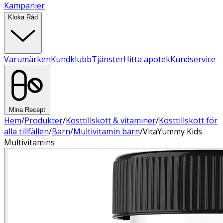
Kampanjer
Kloka Råd
Varumärken
Kundklubb
Tjänster
Hitta apotek
Kundservice
Mina Recept
Hem
/
Produkter
/
Kosttillskott & vitaminer
/
Kosttillskott för
alla tillfällen
/
Barn
/
Multivitamin barn
/
VitaYummy Kids
Multivitamins