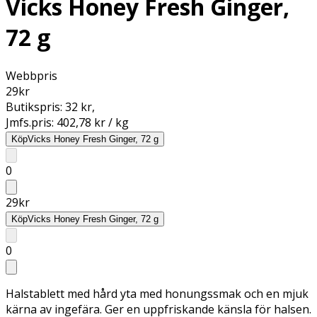
Vicks Honey Fresh Ginger,
72 g
Webbpris
29
kr
Butikspris:
32 kr
,
Jmfs.pris:
402,78 kr / kg
Köp
Vicks Honey Fresh Ginger, 72 g
0
29
kr
Köp
Vicks Honey Fresh Ginger, 72 g
0
Halstablett med hård yta med honungssmak och en mjuk
kärna av ingefära. Ger en uppfriskande känsla för halsen.