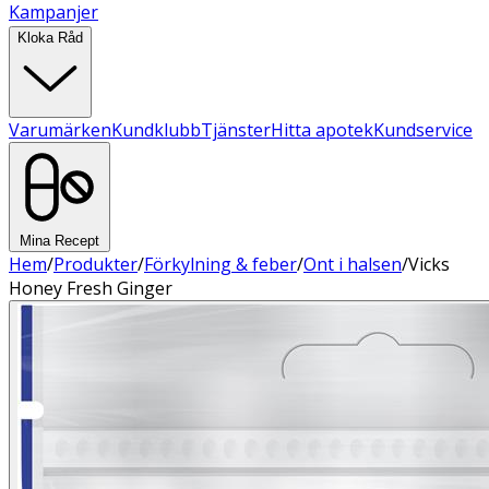
Kampanjer
Kloka Råd
Varumärken
Kundklubb
Tjänster
Hitta apotek
Kundservice
Mina Recept
Hem
/
Produkter
/
Förkylning & feber
/
Ont i halsen
/
Vicks
Honey Fresh Ginger