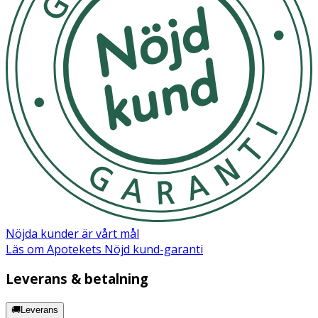
Förvaring
Förvaras i rumstemperatur, skyddat från ljus och utom
räckhåll för små barn.
Näringsinnehåll
100 g
Energi kj/kcal
1633/384
Fett
0 g
- varav mättat fett
0 g
Nöjda kunder är vårt mål
Läs om Apotekets Nöjd kund-garanti
Kolhydrat
98 g
Leverans & betalning
- varav sockerarter
74 g
🚚Leverans