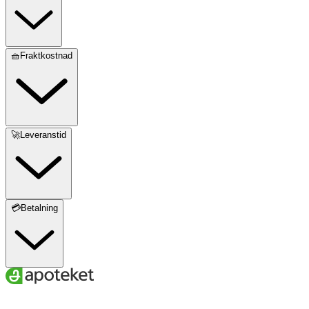
Protein
<0,5 g
Salt
<0,01 g
🧺Fraktkostnad
C-vitamin
27 mg (34%*)
* Dagligt referensintag.
🚀Leveranstid
Innehåll
Socker, glukossirap, invertsockersirap, honung (8%),
fruktos, ingefäraextrakt (0,6%), mentol (0,2%), syra
(citronsyra), mandarinjuicekoncentrat, aromer, vitamin C.
💳Betalning