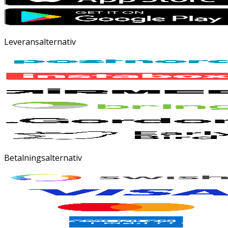
Leveransalternativ
Betalningsalternativ