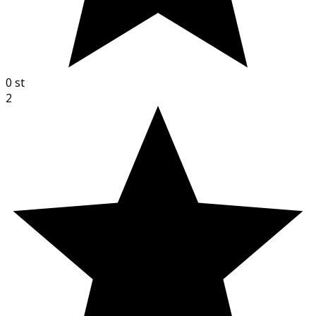
0
st
2