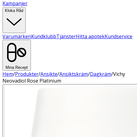
Kampanjer
Kloka Råd
Varumärken
Kundklubb
Tjänster
Hitta apotek
Kundservice
Mina Recept
Hem
/
Produkter
/
Ansikte
/
Ansiktskräm
/
Dagkräm
/
Vichy
Neovadiol Rose Platinium