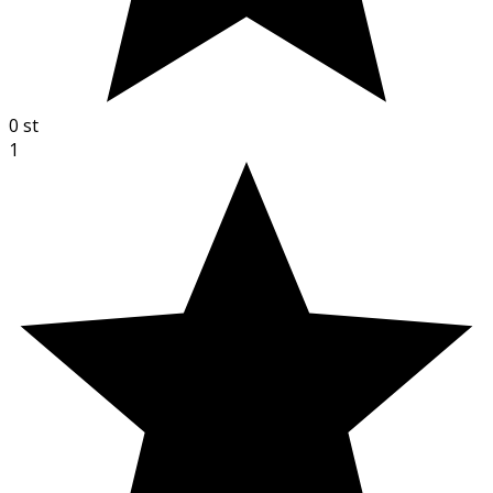
0
st
1