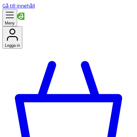
Gå till innehåll
Meny
Logga in