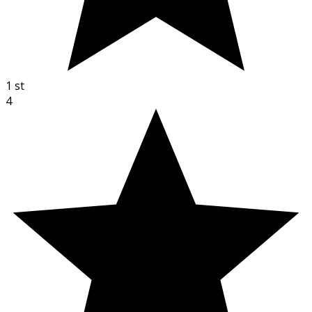
1
st
4