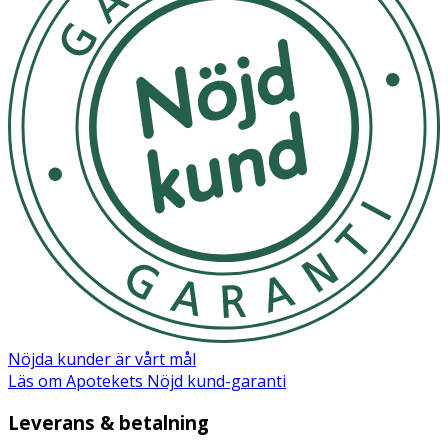
Butyrospermum Parkii Butter/Shea Butter Prunus
Armeniaca Kernel Oil/Apricot Kernel Oil CI 42090/Blue 1
Glycine Soja Oil/Soybean Oil Zinc Gluconate Manganese
Gluconate Sodium Hyaluronate Phenoxyethanol
Magnesium Gluconate Tocopheryl Acetate Tocopherol
Ascorbyl Glucoside Copper Gluconate Citric Acid
Trisodium Ethylenediamine Disuccinate Biosaccharide
Gum-1 Panthenol Menthoxypropanediol
Parfum/Fragrance.
Nöjda kunder är vårt mål
Läs om Apotekets Nöjd kund-garanti
Leverans & betalning