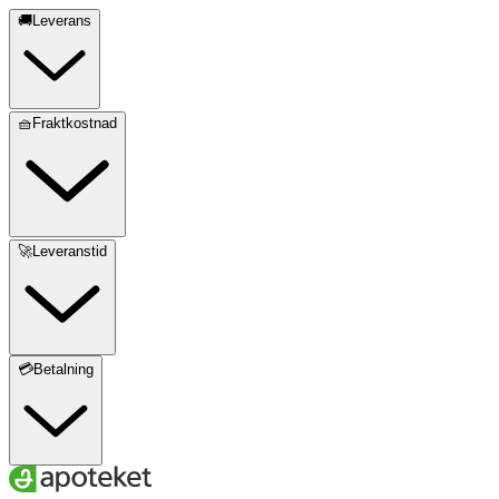
🚚Leverans
🧺Fraktkostnad
🚀Leveranstid
💳Betalning