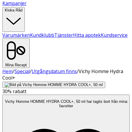
Kampanjer
Kloka Råd
Varumärken
Kundklubb
Tjänster
Hitta apotek
Kundservice
Mina Recept
Hem
/
Special
/
Utgångsdatum finns
/
Vichy Homme Hydra
Cool+
30%
rabatt
Vichy Homme HOMME HYDRA COOL+, 50 ml har tagits bort från mina
favoriter