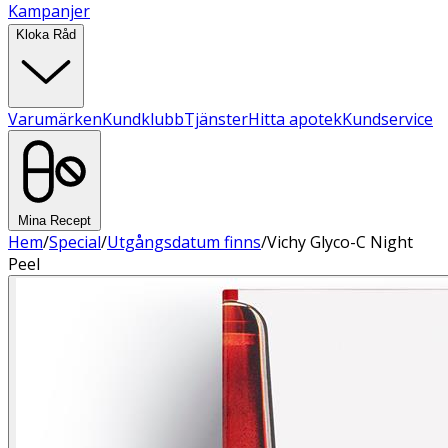
Kampanjer
Kloka Råd
Varumärken
Kundklubb
Tjänster
Hitta apotek
Kundservice
Mina Recept
Hem
/
Special
/
Utgångsdatum finns
/
Vichy Glyco-C Night
Peel