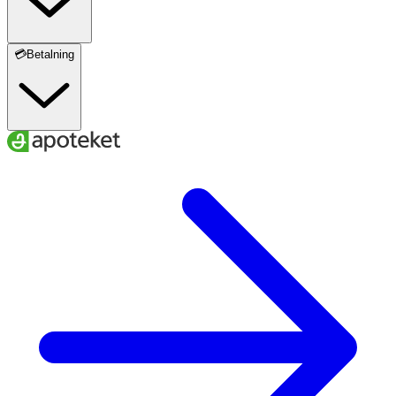
💳Betalning