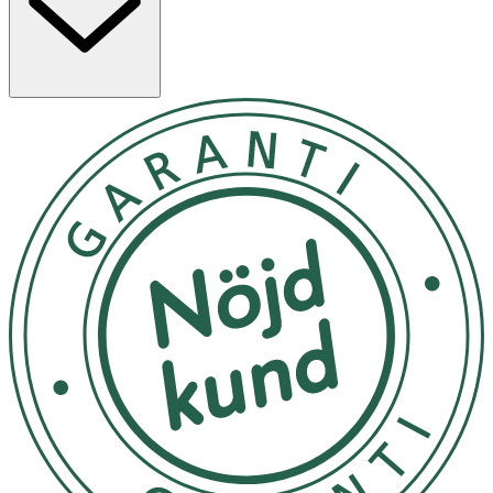
- Använd endast på kvällen.
- Applicera en halv ampull på rengjord hud i ansiktet och
på halsen varje kväll. Undvik ögonlocken. Appliceras före
serum eller nattkräm. Använd Liftactiv Collagen Specialist
SPF 25 följande morgon eller en motsvarande produkt
med minst SPF 25.
- Förvara i rumstemperatur.
Innehåll
AQUA/WATER , HYDROXYETHYLPIPERAZINE ETHANE
SULFONIC ACID , GLYCOLIC ACID , GLYCERIN , ALCOHOL
DENAT , PROPANEDIOL , PENTYLENE GLYCOL , SODIUM
HYDROXIDE , CITRIC ACID , SODIUM HYALURONATE ,
ASCORBYL GLUCOSIDE. Code F.I.L. :B236680/1.