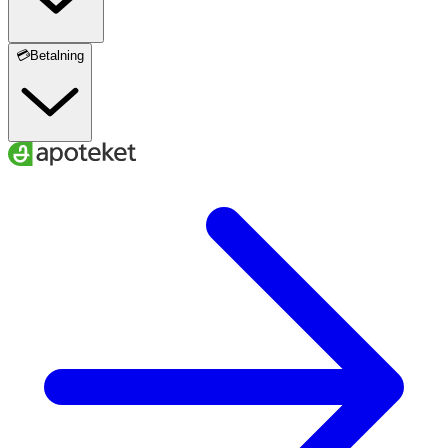
💳Betalning