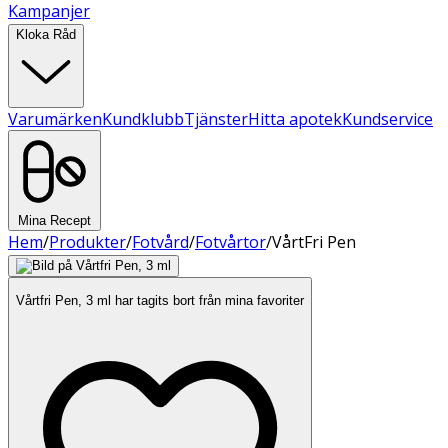
Kampanjer
Kloka Råd
Varumärken
Kundklubb
Tjänster
Hitta apotek
Kundservice
Mina Recept
Hem
/
Produkter
/
Fotvård
/
Fotvårtor
/
VårtFri Pen
Vårtfri Pen, 3 ml har tagits bort från mina favoriter