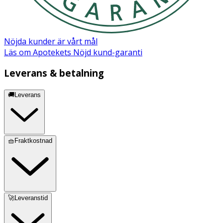
• Får användas av gravida och ammande.
• Förvara alltid pennapplikatorn utom syn- och räckhåll
för barn.
Nöjda kunder är vårt mål
Läs om Apotekets Nöjd kund-garanti
• Läs bruksanvisningen noga före användning.
Leverans & betalning
🚚Leverans
🧺Fraktkostnad
🚀Leveranstid