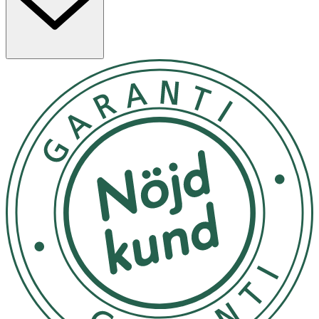
inklusive på barnen.. Rådgör alltid med din läkare eller
barnläkaren innan du behandlar ett barn som är under 4
år eftersom vårtor ibland misstas för andra vanliga
virusinfektioner som till exempel mollusker.
Avlägsna locket på VårtFri PEN enligt etiketten på
pennan.
• Tryck försiktigt pennans spets lätt mot vårtan i 1
sekund.
• Behandla med VårtFri PEN 1 gång/vecka. Vanligtvis
behövs 5–15 behandlingar.
• Rekommenderad dos ska inte överskridas. Vårtan
försvinner inte fortare, utan huden blir bara blir irriterad
och öm.
• Får användas av vuxna och barn över 4 år.