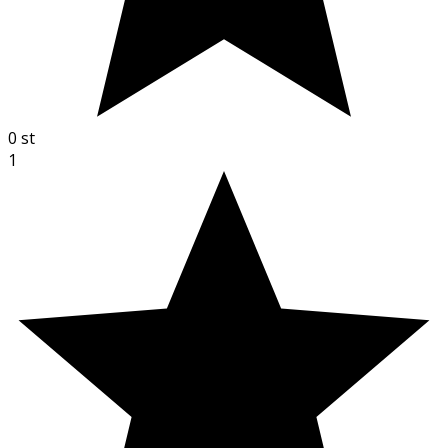
0
st
1