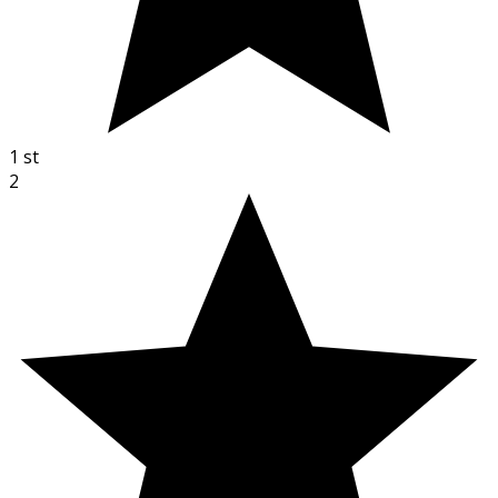
1
st
2