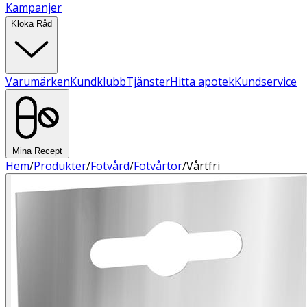
Kampanjer
Kloka Råd
Varumärken
Kundklubb
Tjänster
Hitta apotek
Kundservice
Mina Recept
Hem
/
Produkter
/
Fotvård
/
Fotvårtor
/
Vårtfri