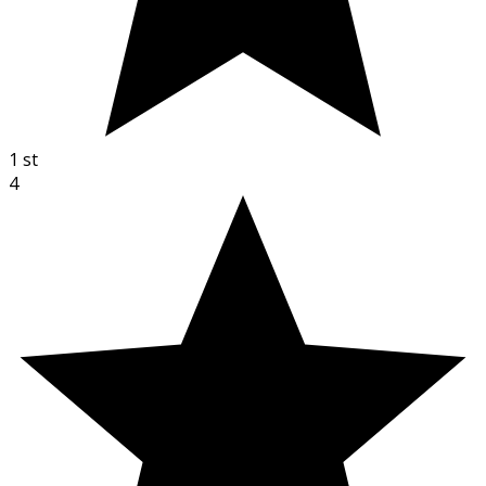
1
st
4