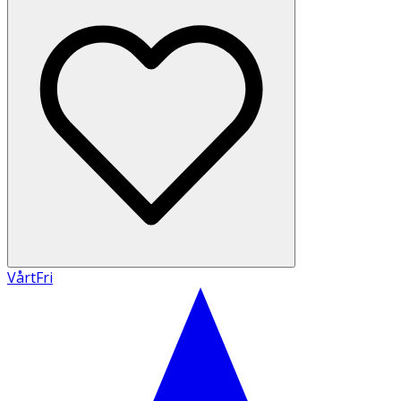
VårtFri