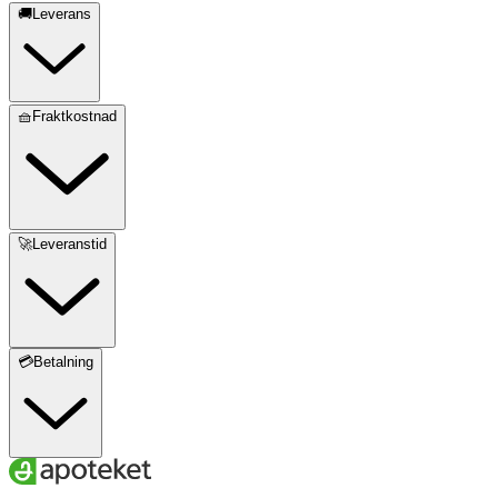
🚚Leverans
🧺Fraktkostnad
🚀Leveranstid
💳Betalning