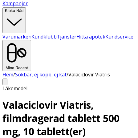
Kampanjer
Kloka Råd
Varumärken
Kundklubb
Tjänster
Hitta apotek
Kundservice
Mina Recept
Hem
/
Sökbar, ej köpb, ej kat
/
Valaciclovir Viatris
Läkemedel
Valaciclovir Viatris,
filmdragerad tablett 500
mg, 10 tablett(er)