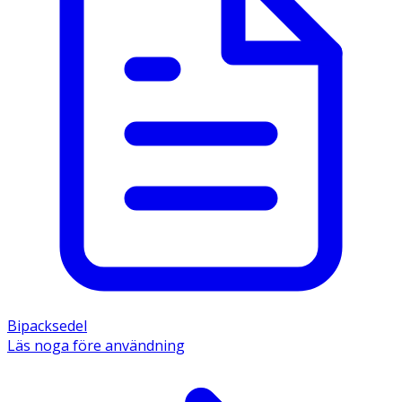
Bipacksedel
Läs noga före användning