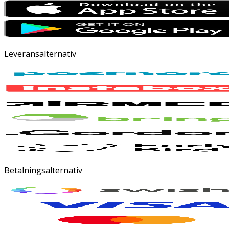
Leveransalternativ
Betalningsalternativ