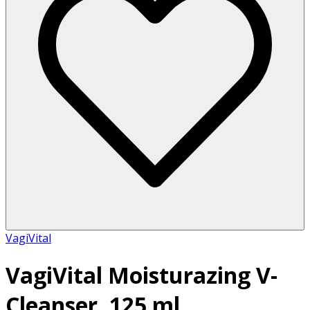
VagiVital
VagiVital Moisturazing V-
Cleanser, 125 ml