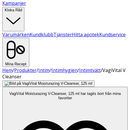
Kampanjer
Kloka Råd
Varumärken
Kundklubb
Tjänster
Hitta apotek
Kundservice
Mina Recept
Hem
/
Produkter
/
Intim
/
Intimhygien
/
Intimtvätt
/
VagiVital V
Cleanser
VagiVital Moisturazing V-Cleanser, 125 ml har tagits bort från mina
favoriter