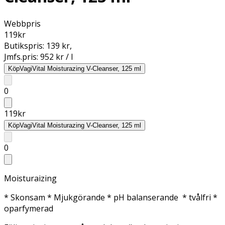
Webbpris
119
kr
Butikspris:
139 kr
,
Jmfs.pris:
952 kr / l
Köp
VagiVital Moisturazing V-Cleanser, 125 ml
0
119
kr
Köp
VagiVital Moisturazing V-Cleanser, 125 ml
0
Moisturaizing
* Skonsam * Mjukgörande * pH balanserande * tvålfri *
oparfymerad