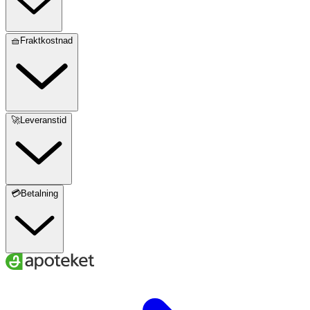
🧺Fraktkostnad
🚀Leveranstid
💳Betalning