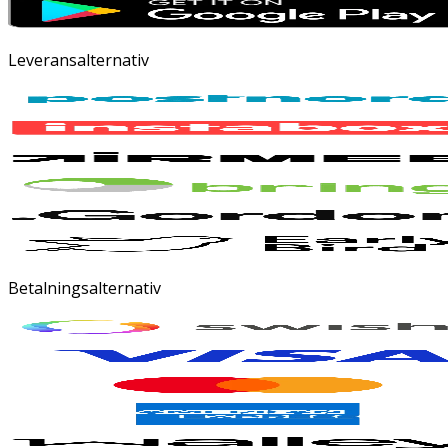
Leveransalternativ
Betalningsalternativ