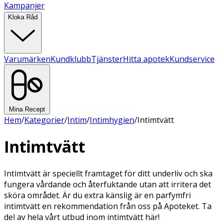
Kampanjer
Kloka Råd
Varumärken
Kundklubb
Tjänster
Hitta apotek
Kundservice
Mina Recept
Hem
/
Kategorier
/
Intim
/
Intimhygien
/
Intimtvätt
Intimtvätt
Intimtvätt är speciellt framtaget för ditt underliv och ska
fungera vårdande och återfuktande utan att irritera det
sköra området. Är du extra känslig är en parfymfri
intimtvätt en rekommendation från oss på Apoteket. Ta
del av hela vårt utbud inom intimtvätt här!