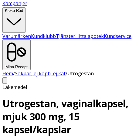
Kampanjer
Kloka Råd
Varumärken
Kundklubb
Tjänster
Hitta apotek
Kundservice
Mina Recept
Hem
/
Sökbar, ej köpb, ej kat
/
Utrogestan
Läkemedel
Utrogestan, vaginalkapsel,
mjuk 300 mg, 15
kapsel/kapslar