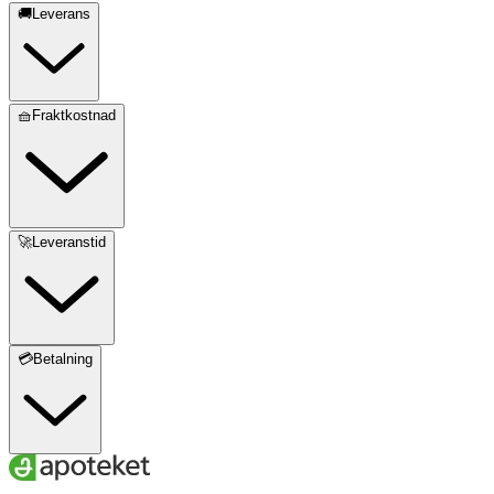
🚚Leverans
🧺Fraktkostnad
🚀Leveranstid
💳Betalning