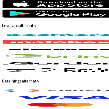
Leveransalternativ
Betalningsalternativ