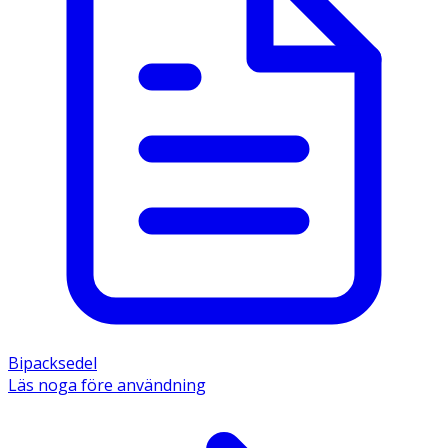
Bipacksedel
Läs noga före användning