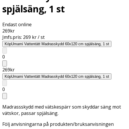
spjälsäng, 1 st
Endast online
269
kr
Jmfs.pris:
269 kr / st
Köp
Umami Vattentätt Madrasskydd 60x120 cm spjälsäng, 1 st
0
269
kr
Köp
Umami Vattentätt Madrasskydd 60x120 cm spjälsäng, 1 st
0
Madrassskydd med vätskespärr som skyddar säng mot
vätskor, passar spjälsäng.
Följ anvisningarna på produkten/bruksanvisningen