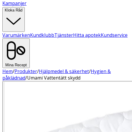
Kampanjer
Kloka Råd
Varumärken
Kundklubb
Tjänster
Hitta apotek
Kundservice
Mina Recept
Hem
/
Produkter
/
Hjälpmedel & säkerhet
/
Hygien &
påklädnad
/
Umami Vattentätt skydd