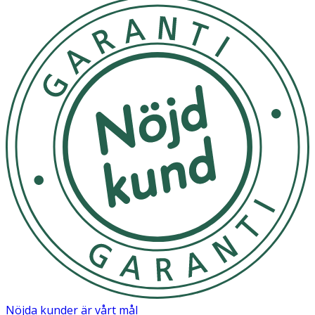
Inga speciella förvaringsinstruktioner för denna produkt.
OK för gravida och ammande:
Ja
Ingredienser:
Tyg i Polyester och Bomull. PU spärrskikt. Polyestervadd
som fyllning.
Nöjda kunder är vårt mål