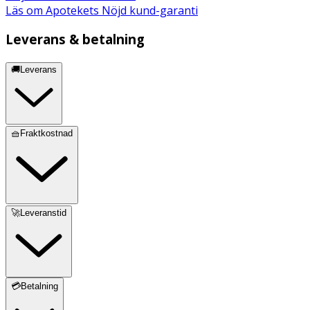
Läs om Apotekets Nöjd kund-garanti
Leverans & betalning
🚚Leverans
🧺Fraktkostnad
🚀Leveranstid
💳Betalning