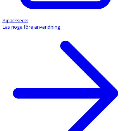
Bipacksedel
Läs noga före användning