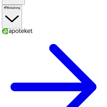
💳Betalning