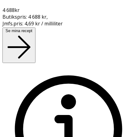
4 688
kr
Butikspris:
4 688 kr
,
Jmfs.pris:
4,69 kr / milliliter
Se mina recept