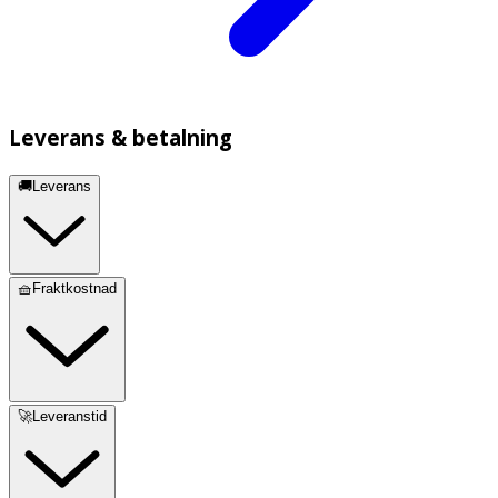
Leverans & betalning
🚚Leverans
🧺Fraktkostnad
🚀Leveranstid