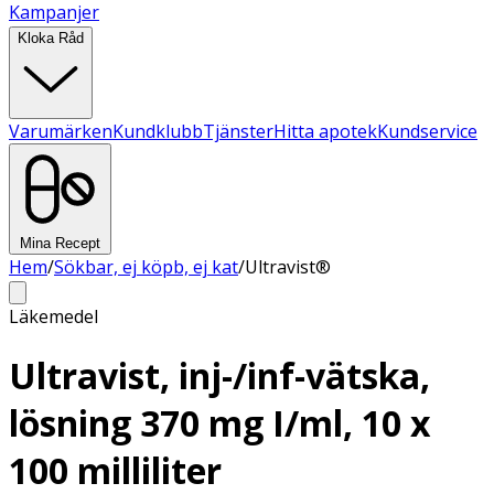
Kampanjer
Kloka Råd
Varumärken
Kundklubb
Tjänster
Hitta apotek
Kundservice
Mina Recept
Hem
/
Sökbar, ej köpb, ej kat
/
Ultravist®
Läkemedel
Ultravist, inj-/inf-vätska,
lösning 370 mg I/ml, 10 x
100 milliliter