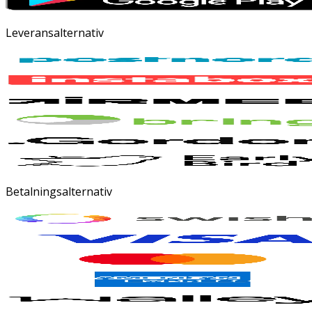
Leveransalternativ
Betalningsalternativ