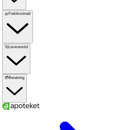
🧺Fraktkostnad
🚀Leveranstid
💳Betalning