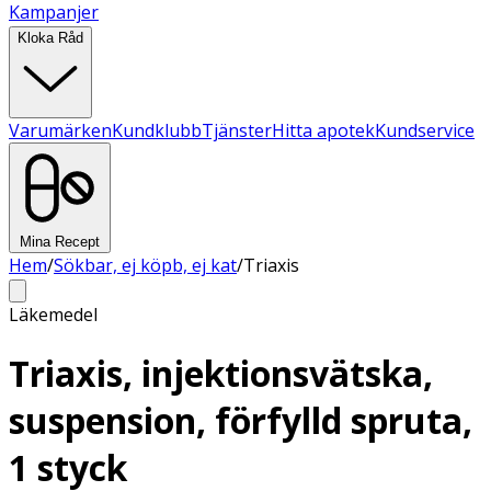
Kampanjer
Kloka Råd
Varumärken
Kundklubb
Tjänster
Hitta apotek
Kundservice
Mina Recept
Hem
/
Sökbar, ej köpb, ej kat
/
Triaxis
Läkemedel
Triaxis, injektionsvätska,
suspension, förfylld spruta,
1 styck