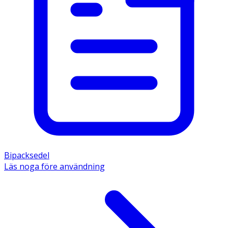
Bipacksedel
Läs noga före användning