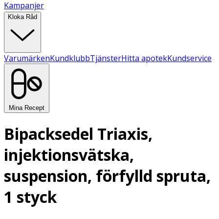
Kampanjer
Kloka Råd
Varumärken
Kundklubb
Tjänster
Hitta apotek
Kundservice
Mina Recept
Bipacksedel Triaxis,
injektionsvätska,
suspension, förfylld spruta,
1 styck