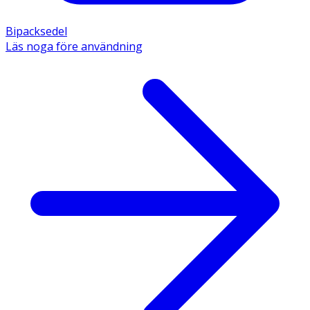
Bipacksedel
Läs noga före användning