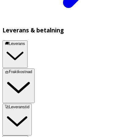
Leverans & betalning
🚚Leverans
🧺Fraktkostnad
🚀Leveranstid