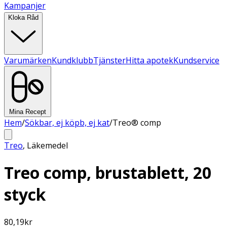
Kampanjer
Kloka Råd
Varumärken
Kundklubb
Tjänster
Hitta apotek
Kundservice
Mina Recept
Hem
/
Sökbar, ej köpb, ej kat
/
Treo® comp
Treo
,
Läkemedel
Treo comp, brustablett, 20
styck
80,19
kr