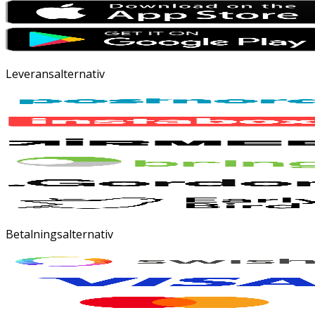
Leveransalternativ
Betalningsalternativ