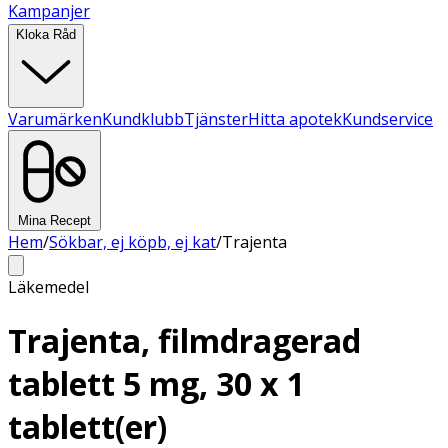
Kampanjer
Kloka Råd
Varumärken
Kundklubb
Tjänster
Hitta apotek
Kundservice
Mina Recept
Hem
/
Sökbar, ej köpb, ej kat
/
Trajenta
Läkemedel
Trajenta, filmdragerad
tablett 5 mg, 30 x 1
tablett(er)