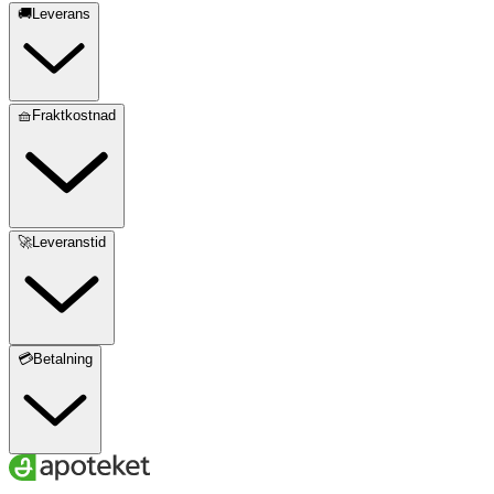
🚚Leverans
🧺Fraktkostnad
🚀Leveranstid
💳Betalning