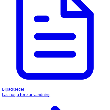
Bipacksedel
Läs noga före användning