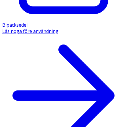
Bipacksedel
Läs noga före användning