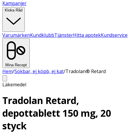
Kampanjer
Kloka Råd
Varumärken
Kundklubb
Tjänster
Hitta apotek
Kundservice
Mina Recept
Hem
/
Sökbar, ej köpb, ej kat
/
Tradolan® Retard
Läkemedel
Tradolan Retard,
depottablett 150 mg, 20
styck