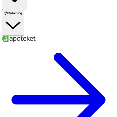
💳Betalning