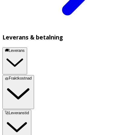
Leverans & betalning
🚚Leverans
🧺Fraktkostnad
🚀Leveranstid