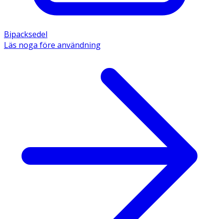
Bipacksedel
Läs noga före användning