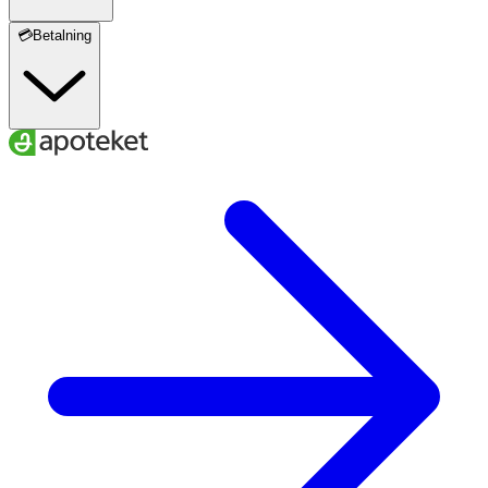
💳Betalning