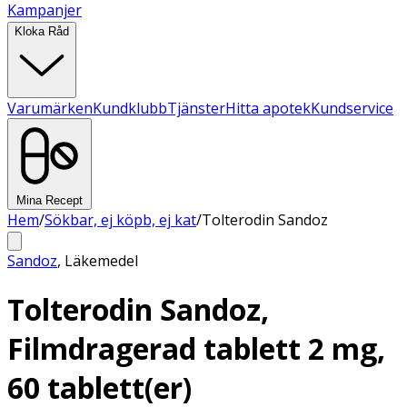
Kampanjer
Kloka Råd
Varumärken
Kundklubb
Tjänster
Hitta apotek
Kundservice
Mina Recept
Hem
/
Sökbar, ej köpb, ej kat
/
Tolterodin Sandoz
Sandoz
,
Läkemedel
Tolterodin Sandoz,
Filmdragerad tablett 2 mg,
60 tablett(er)