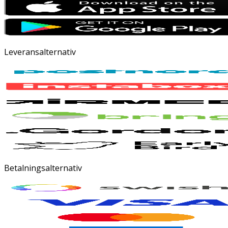
Leveransalternativ
Betalningsalternativ