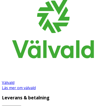
Välvald
Läs mer om välvald
Leverans & betalning