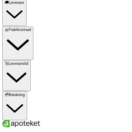
🚚Leverans
🧺Fraktkostnad
🚀Leveranstid
💳Betalning