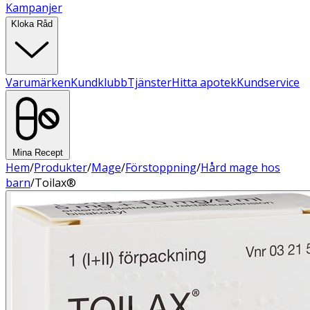
Kampanjer
Kloka Råd
Varumärken
Kundklubb
Tjänster
Hitta apotek
Kundservice
Mina Recept
Hem
/
Produkter
/
Mage
/
Förstoppning
/
Hård mage hos
barn
/
Toilax®