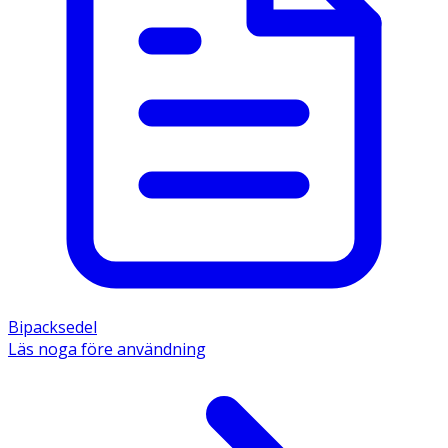
Bipacksedel
Läs noga före användning