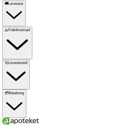
🚚Leverans
🧺Fraktkostnad
🚀Leveranstid
💳Betalning