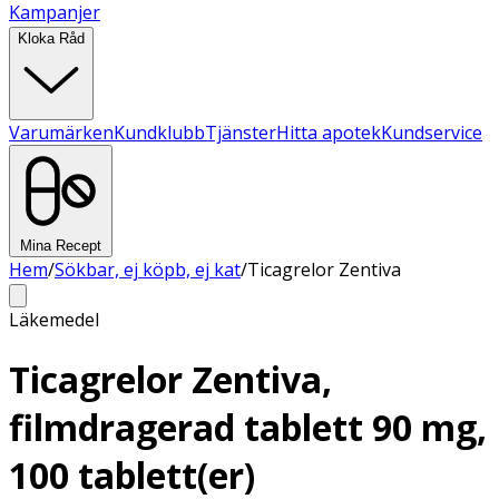
Kampanjer
Kloka Råd
Varumärken
Kundklubb
Tjänster
Hitta apotek
Kundservice
Mina Recept
Hem
/
Sökbar, ej köpb, ej kat
/
Ticagrelor Zentiva
Läkemedel
Ticagrelor Zentiva,
filmdragerad tablett 90 mg,
100 tablett(er)