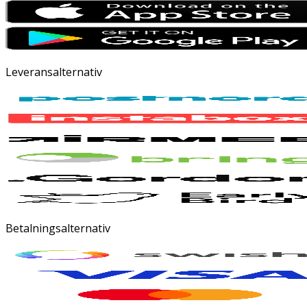
Leveransalternativ
Betalningsalternativ