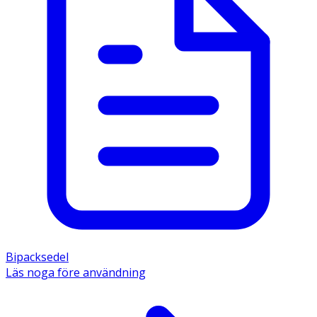
Bipacksedel
Läs noga före användning