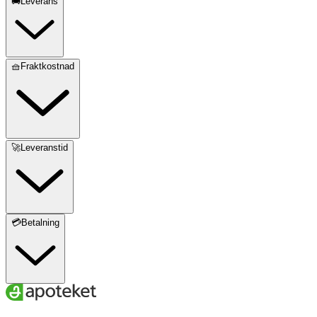
🚚Leverans
🧺Fraktkostnad
🚀Leveranstid
💳Betalning