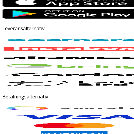
Leveransalternativ
Betalningsalternativ