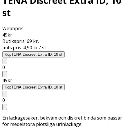
TENA Discreet Extra ID, 10
st
Webbpris
49
kr
Butikspris:
69 kr
,
Jmfs.pris:
4,90 kr / st
Köp
TENA Discreet Extra ID, 10 st
0
49
kr
Köp
TENA Discreet Extra ID, 10 st
0
En läckagesäker, bekväm och diskret binda som passar
för medelstora plötsliga urinläckage.