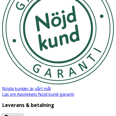
Ingredienser:
Non-woven, polypropylen, polyester, cellulosamassa,
superabsorbenter, polyacrylat, polyuretan, polyetenfilm.
Nöjda kunder är vårt mål
Läs om Apotekets Nöjd kund-garanti
Leverans & betalning