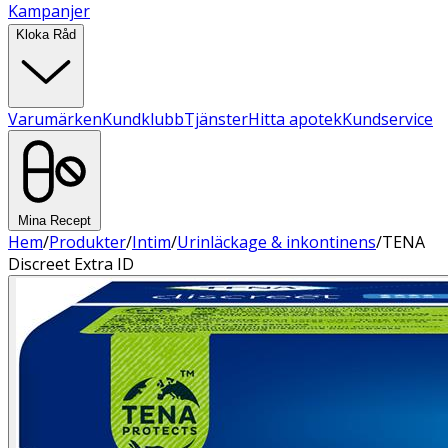
Kampanjer
Kloka Råd
Varumärken
Kundklubb
Tjänster
Hitta apotek
Kundservice
Mina Recept
Hem
/
Produkter
/
Intim
/
Urinläckage & inkontinens
/
TENA
Discreet Extra ID