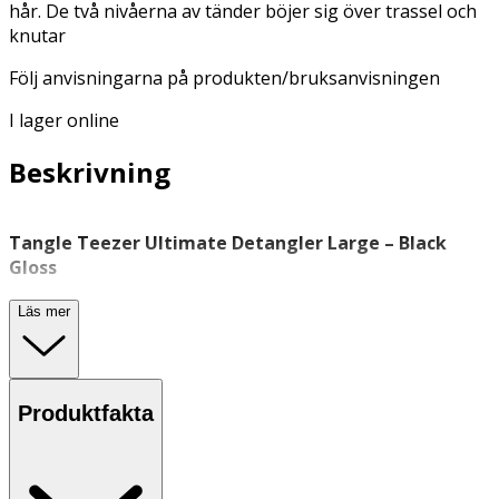
hår. De två nivåerna av tänder böjer sig över trassel och
knutar
Följ anvisningarna på produkten/bruksanvisningen
I lager online
Beskrivning
Tangle Teezer Ultimate Detangler Large – Black
Gloss
Tangle Teezer Ultimate Detangler Large är en borste
Läs mer
särskilt framtagen för att reda ut tjockt, lockigt och långt
hår. Den är utformad med flexibla piggar i två längder
som försiktigt glider genom håret utan att slita eller dra.
Passar utmärkt att använda i duschen eller på vått hår
Produktfakta
efter tvätt – exempelvis för att fördela balsam eller
hårinpackning jämnt i håret.