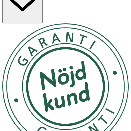
Egenskaper
- Passar tjockt, långt och lockigt hår
- Flexibla piggar i två längder för skonsam utredning
- Kan användas i duschen och på vått hår
- Hjälper till att fördela schampo, balsam eller
inpackning
Användning
- Använd i vått hår, gärna under eller efter dusch
- Dela upp håret i sektioner för enklare utredning
- Börja med att borsta ut topparna och arbeta dig uppåt
- Borsta längs med hårbotten i nedåtgående riktning
Förvaring och skötselråd
Förvaras torrt efter användning. Undvik att använda