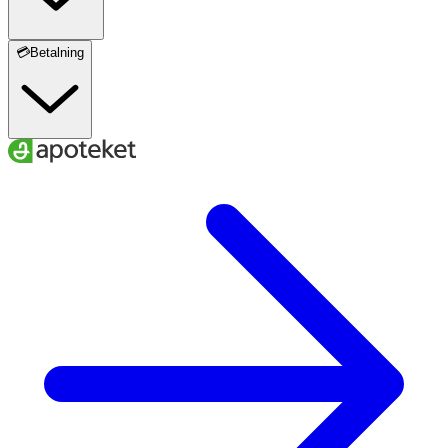
💳Betalning