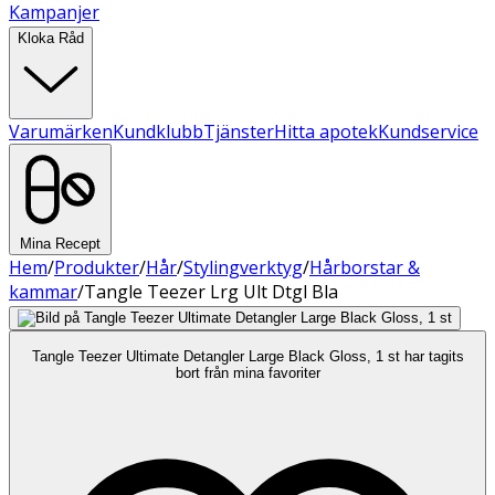
Kampanjer
Kloka Råd
Varumärken
Kundklubb
Tjänster
Hitta apotek
Kundservice
Mina Recept
Hem
/
Produkter
/
Hår
/
Stylingverktyg
/
Hårborstar &
kammar
/
Tangle Teezer Lrg Ult Dtgl Bla
Tangle Teezer Ultimate Detangler Large Black Gloss, 1 st har tagits
bort från mina favoriter