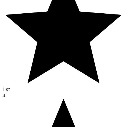
1
st
4