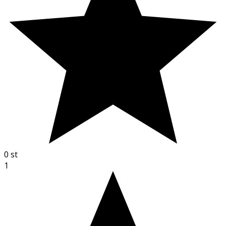
0
st
1