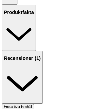
brukar inte säga att vi säljer hårborstar utan att vi säljer
fantastiskt hår. Andvänd inte med värme.
Produktfakta
Börja med att reda ut hårtopparna med borsten för att
sedan jobba dig uppåt tills du enkelt kan borsta från
hårrötter till toppar utan problem. Fortsätt borsta längs
med huvudet och hela håret. Borsten kan även användas
för att fördela schampo och balsam i vått hår.
Inte definierad
Recensioner (
1
)
OK för gravida och ammande:
Ja
Hoppa över innehåll