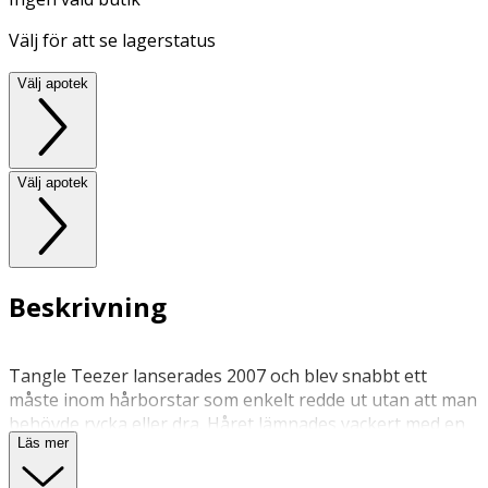
Välj för att se lagerstatus
Välj apotek
Välj apotek
Beskrivning
Tangle Teezer lanserades 2007 och blev snabbt ett
måste inom hårborstar som enkelt redde ut utan att man
behövde rycka eller dra. Håret lämnades vackert med en
Läs mer
hälsosam glans. Idag är vi ett globalt hårborstmärke som
har vunnit åtskilliga utmärkelser och användare. Vi