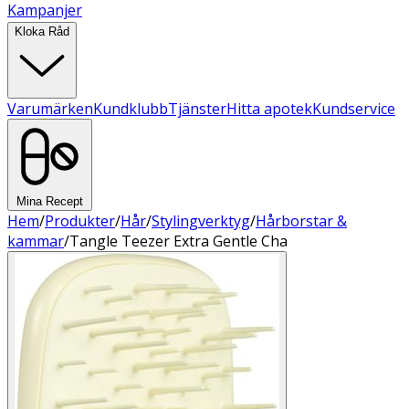
Kampanjer
Kloka Råd
Varumärken
Kundklubb
Tjänster
Hitta apotek
Kundservice
Mina Recept
Hem
/
Produkter
/
Hår
/
Stylingverktyg
/
Hårborstar &
kammar
/
Tangle Teezer Extra Gentle Cha