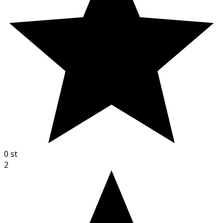
0
st
2