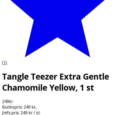
(
1
)
Tangle Teezer Extra Gentle
Chamomile Yellow, 1 st
249
kr
Butikspris:
249 kr
,
Jmfs.pris:
249 kr / st